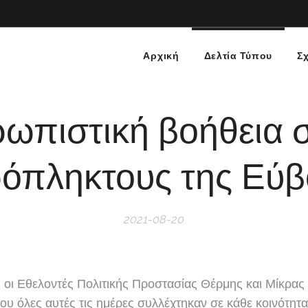
Αρχική
Δελτία Τύπου
Σχ
ωπιστική βοήθεια 
όπληκτους της Εύβ
2021-08-20
 οι Εθελοντές Πολιτικής Προστασίας Θέρμης και Μίκρας
υ όλες αυτές τις ημέρες συλλέχτηκαν σε κάθε κοινότητα