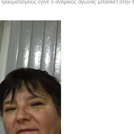
 τραυματισμούς έγινε ο ανδρικός αγώνας μπάσκετ στην 