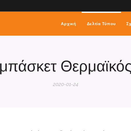
Αρχική
Δελτία Τύπου
Σχ
 μπάσκετ Θερμαϊκό
2020-01-24