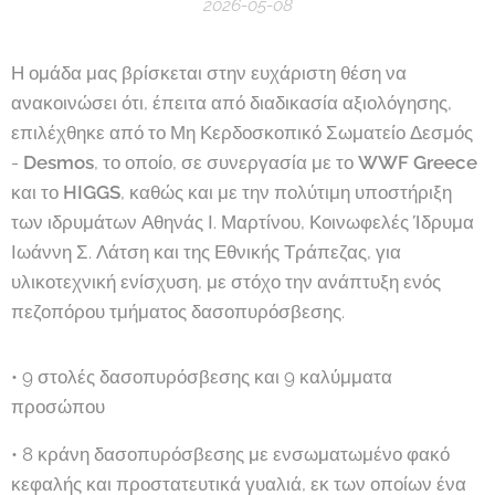
2026-05-08
Η ομάδα μας βρίσκεται στην ευχάριστη θέση να
ανακοινώσει ότι, έπειτα από διαδικασία αξιολόγησης,
επιλέχθηκε από το Μη Κερδοσκοπικό Σωματείο Δεσμός
-
Desmos
, το οποίο, σε συνεργασία με το
WWF Greece
και το
HIGGS
, καθώς και με την πολύτιμη υποστήριξη
των ιδρυμάτων Αθηνάς Ι. Μαρτίνου, Κοινωφελές Ίδρυμα
Ιωάννη Σ. Λάτση και της Εθνικής Τράπεζας, για
υλικοτεχνική ενίσχυση, με στόχο την ανάπτυξη ενός
πεζοπόρου τμήματος δασοπυρόσβεσης.
• 9 στολές δασοπυρόσβεσης και 9 καλύμματα
προσώπου
• 8 κράνη δασοπυρόσβεσης με ενσωματωμένο φακό
κεφαλής και προστατευτικά γυαλιά, εκ των οποίων ένα