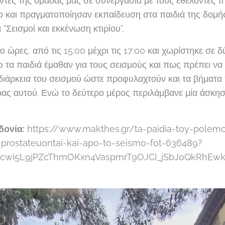
οντές της ομάδας μας σε συνεργασία με τους εθελοντές τ
ο και πραγματοποίησαν εκπαίδευση στα παιδιά της δομ
Σεισμοί και εκκένωση κτιρίου".
 ώρες, από τις 15:00 μέχρι τις 17:00 και χωρίστηκε σε δ
 τα παιδιά έμαθαν για τους σεισμούς και πως πρέπει να 
 διάρκεια του σεισμού ώστε προφυλαχτούν και τα βήματα
ας αυτού. Ενώ το δεύτερο μέρος περιλάμβανε μία άσκη
δονία:
https://www.makthes.gr/ta-paidia-toy-polemo
rostateuontai-kai-apo-to-seismo-fot-636489?
0Ecwi5L9jPZcThmOKxn4VaspmrT9OJCI_jSbJ0QkRhEw