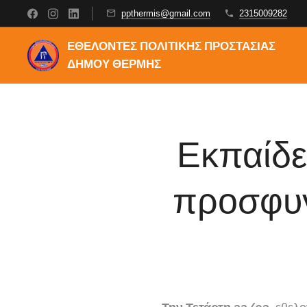
ppthermis@gmail.com
2315009282
ΕΘΕΛΟΝΤΕΣ ΠΟΛΙΤΙΚΗΣ ΠΡΟΣΤΑΣΙΑΣ
ΔΗΜΟΥ ΘΕΡΜΗΣ
Εκπαίδε
προσφυγ