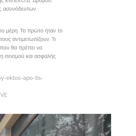
ης ΕΘ.Ελ.Ο.Δ. Δρυμού,
ής ασυνόδευτων
ύο μέρη. Το πρώτο ήταν το
τους αντιμετωπίζουν. Τι
 που θα πρέπει να
ση σεισμού και ασφαλής
y-ektos-apo-tis-
kVE