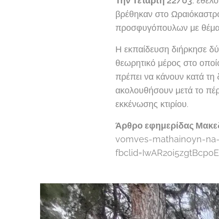
Την Τετάρτη 22/03
, εθελ
βρέθηκαν στο Ωραιόκαστρ
προσφυγόπουλων με θέμα "
Η εκπαίδευση διήρκησε δύο
θεωρητικό μέρος στο οποίο
πρέπει να κάνουν κατά τη
ακολουθήσουν μετά το πέρ
εκκένωσης κτιρίου.
Άρθρο εφημερίδας Μακε
vomves-mathainoyn-na-p
fbclid=IwAR2oi5zgtBcp