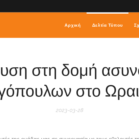
Αρχική
Δελτία Τύπου
Σχ
υση στη δομή ασυ
όπουλων στο Ωρα
2023-03-28