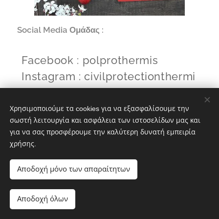
🌐
Social Media Ομάδας :
✔ Facebook : polprothermis
✔ Instagram : civilprotectionthermi
Χρησιμοποιούμε τα cookies για να εξασφαλίσουμε την
Share
σωστή λειτουργία και ασφάλεια των ιστοσελίδων μας και
για να σας προσφέρουμε την καλύτερη δυνατή εμπειρία
χρήσης.
Αποδοχή μόνο των απαραίτητων
© 2025 Εθελοντές Πολιτικής Προστασίας Θέρμης | Διατηρούνται
Web4ALL
όλα τα δικαιώματα |
Υποστήριξη
Αποδοχή όλων
Υλοποιήθηκε από τη
Webnode
Cookies