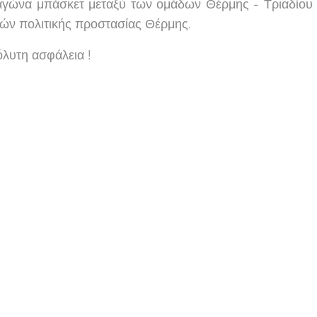
 αγώνα μπάσκετ μεταξύ των ομάδων Θέρμης - Τριαδίου
ών πολιτικής προστασίας Θέρμης.
όλυτη ασφάλεια !