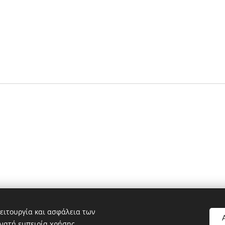
ολιτικής Προστασίας Θέρμης | Διατηρούνται όλα τα δικαιώματα |
Υ
ειτουργία και ασφάλεια των
νατή εμπειρία χρήσης.