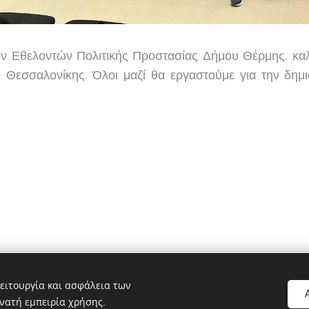
των Εθελοντών Πολιτικής Προστασίας Δήμου Θέρμης, κα
 Θεσσαλονίκης. Όλοι μαζί θα εργαστούμε για την δημι
ολιτικής Προστασίας Θέρμης | Διατηρούνται όλα τα δικαιώματα |
Υ
ειτουργία και ασφάλεια των
νατή εμπειρία χρήσης.
Υλοποιήθηκε από τη
Webnode
Cookies