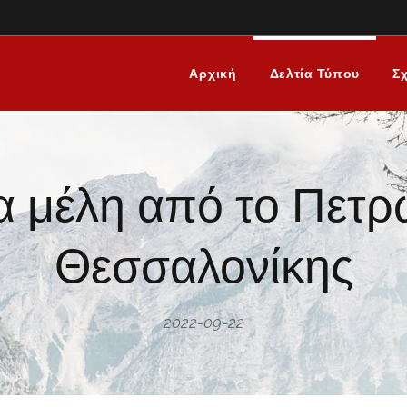
Αρχική
Δελτία Τύπου
Σχ
α μέλη από το Πετρ
Θεσσαλονίκης
2022-09-22