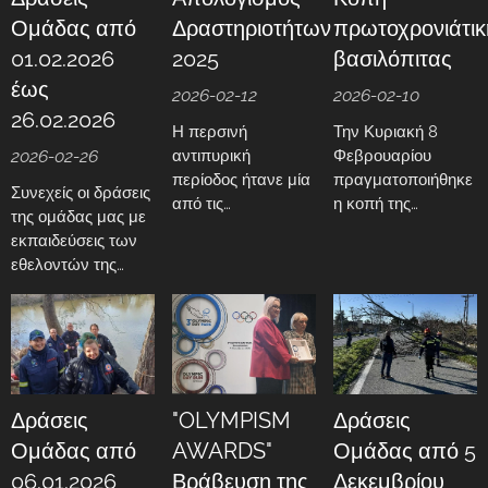
ετοιμότητας σε
Ομάδας από
Δραστηριοτήτων
πρωτοχρονιάτικ
καταστάσεις
01.02.2026
2025
βασιλόπιτας
έκτακτης ανάγκης.
έως
2026-02-12
2026-02-10
26.02.2026
Η περσινή
Την Κυριακή 8
2026-02-26
αντιπυρική
Φεβρουαρίου
περίοδος ήτανε μία
πραγματοποιήθηκε
Συνεχείς οι δράσεις
από τις
η κοπή της
της ομάδας μας με
δυσκολότερες τα
πρωτοχρονιάτικης
εκπαιδεύσεις των
τελευταία 30
βασιλόπιτας από
εθελοντών της
χρόνια τόσο για την
την ομάδα μας
ομάδας μας αλλά
περιοχή μας όσο
στην κατάμεστη
και γενικού
και για την
αίθουσα των
πληθυσμού, με
υπόλοιπη Ελλάδα,
γραφείων
παροχές βοήθειας
καθώς κληθήκαμε
εκπαίδευσης της,
και υγειονομική
να
για το
κάλυψη την ημέρα
Δράσεις
"OLYMPISM
Δράσεις
αντιμετωπίσουμε
καλωσόρισμα του
της Καθαράς
μεγάλης έκτασης
νέου έτους.
Ομάδας από
AWARDS"
Ομάδας από 5
Δευτέρας.
πυρκαγιές. Η
06.01.2026
Βράβευση της
Δεκεμβρίου