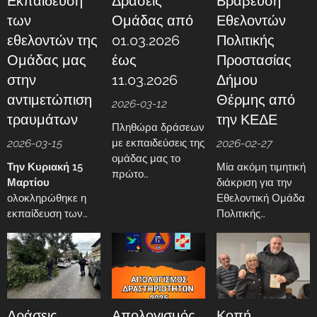
Εκπαίδευση
Δράσεις
Βράβευση
των
Ομάδας από
Εθελοντών
εθελοντών της
01.03.2026
Πολιτικής
Ομάδας μας
έως
Προστασίας
στην
11.03.2026
Δήμου
αντιμετώπιση
Θέρμης από
2026-03-12
τραυμάτων
την ΚΕΔΕ
Πληθώρα δράσεων
2026-03-15
με εκπαιδεύσεις της
2026-02-27
ομάδας μας το
Την Κυριακή 15
Μία ακόμη τιμητική
πρώτο
Μαρτίου
διάκριση για την
δεκαπενθήμερο
ολοκληρώθηκε η
Εθελοντική Ομάδα
του Μαρτίου.
εκπαίδευση των
Πολιτικής
εθελοντών της
Προστασίας του
Ομάδας μας στην
Δήμου Θέρμης.
αντιμετώπιση
τραυμάτων με
στόχο την ενίσχυση
της γνώσης και της
Δράσεις
Απολογισμός
Κοπή