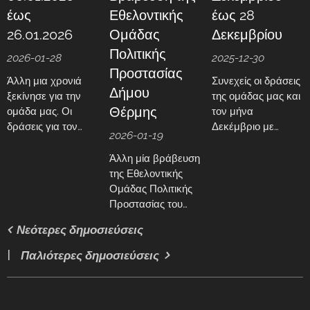
ομάδα μας από τις
έως
Εθελοντικής
έως 28
01/05/2025 έως
τις 31/10/2025
26.01.2026
Ομάδας
Δεκεμβρίου
πραγματοποιούσε
Πολιτικής
2026-01-28
2025-12-30
συνεχείς
Προστασίας
περιπολίες με
Άλλη μια χρονιά
Συνεχείς οι δράσεις
Δήμου
πέντε
ξεκίνησε για την
της ομάδας μας και
οχήματα.Στην
Θέρμης
ομάδα μας. Οι
τον μήνα
περιοχή μας τη
δράσεις για τον
Δεκέμβριο με
2026-01-19
φετινή αντιπυρική...
μήνα Ιανουάριο
εκπαιδεύσεις
επικεντρώθηκαν
γενικού πληθυσμού
Άλλη μία βράβευση
στην εκπαίδευση
αλλά και των
της Εθελοντικής
μελών της ομάδας,
εθελοντών της
Ομάδας Πολιτικής
παρείχαν
ομάδας μας,
Προστασίας του
υγειονομική
υγειονομικές
Δήμου Θέρμης.
Νεότερες δημοσιεύσεις
κάλυψη και
καλύψεις και
παροχές βοήθειας.
παροχές βοήθειας.
Παλιότερες δημοσιεύσεις